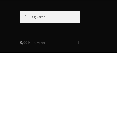
Søg
Søg
efter:
0,00
kr.
0 varer