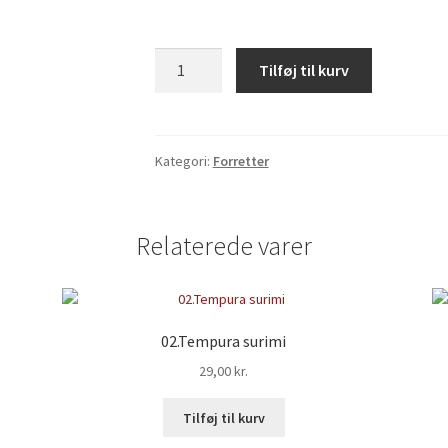
06.
Tilføj til kurv
(b.Spicy)Edamame
børnner
antal
Kategori:
Forretter
Relaterede varer
02.Tempura surimi
29,00
kr.
Tilføj til kurv