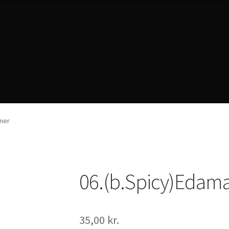
rivacy Policy
ner
06.(b.Spicy)Edam
35,00
kr.