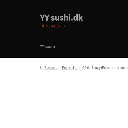
YY sushi.dk
Spring
Spring
til
til
Tlf: 91 44 39 39
navigation
indhold
YY sushi
Forside
Cart
Checkout
Menukort
My account
P
Forside
Forretter
06.(b.Spicy)Edamame børn