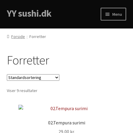
YY sushi.dk
Menu
Forside
Forside
Forretter
Cart
Forretter
Checkout
Menukort
Viser 9 resultater
My account
Privacy Policy
02.Tempura surimi
29,00
kr.