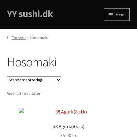
YY sushi.dk
Menu
Forside
Forside
Hosomaki
Cart
Hosomaki
Checkout
Menukort
Viser 13 resultater
My account
Privacy Policy
38.Agurk(8 stk)
35,00
kr.