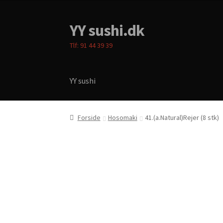
YY sushi.dk
Spring
Spring
til
til
Tlf: 91 44 39 39
navigation
indhold
YY sushi
Forside
Cart
Checkout
Menukort
My account
P
Forside
Hosomaki
41.(a.Natural)Rejer (8 stk)