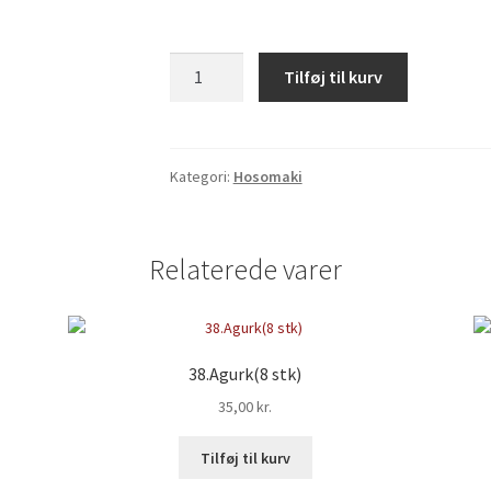
41.
Tilføj til kurv
(a.Natural)Rejer
(8
stk)
antal
Kategori:
Hosomaki
Relaterede varer
38.Agurk(8 stk)
35,00
kr.
Tilføj til kurv