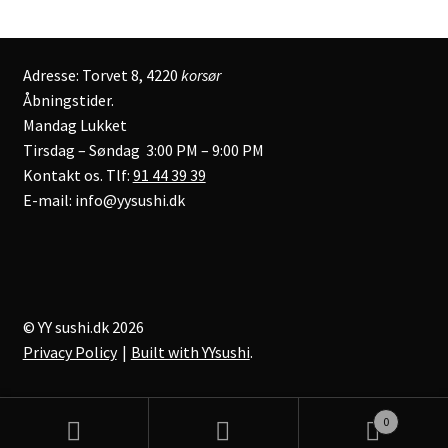
Adresse: Torvet 8, 4220
korsør
Åbningstider.
Mandag Lukket
Tirsdag – Søndag 3:00 PM – 9:00 PM
Kontakt os. Tlf:
91 44 39 39
E-mail: info@yysushi.dk
© YY sushi.dk 2026
Privacy Policy
Built with YYsushi
.
0
Søg
Søg