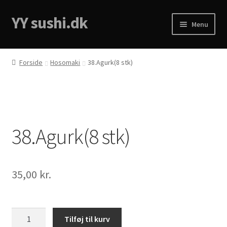
YY sushi.dk
Spring
Spring
Menu
til
til
navigation
indhold
Forside
Forside
Hosomaki
38.Agurk(8 stk)
Cart
Checkout
38.Agurk(8 stk)
Menukort
My account
35,00
kr.
Privacy Policy
38.Agurk(8
Tilføj til kurv
stk)