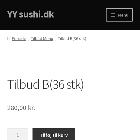
YY sushi.dk
Spring
Spring
Menu
til
til
navigation
indhold
Forside
Forside
Tilbud Menu
Tilbud B(36 stk)
Cart
Checkout
Tilbud B(36 stk)
Menukort
My account
280,00
kr.
Privacy Policy
Tilbud
Tilføj til kurv
B(36