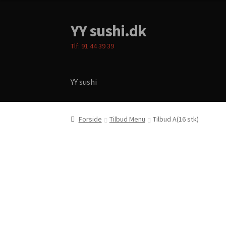
YY sushi.dk
Spring
Spring
til
til
Tlf: 91 44 39 39
navigation
indhold
YY sushi
Forside
Cart
Checkout
Menukort
My account
P
Forside
Tilbud Menu
Tilbud A(16 stk)