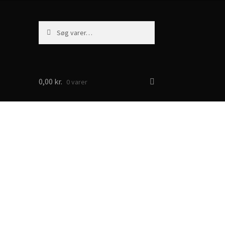
Søg
Søg
efter:
0,00
kr.
0 varer