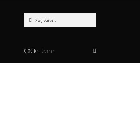
Søg
Søg
efter:
0,00
kr.
0 varer