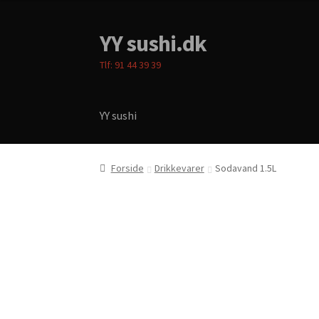
YY sushi.dk
Spring
Spring
til
til
Tlf: 91 44 39 39
navigation
indhold
YY sushi
Forside
Cart
Checkout
Menukort
My account
P
Forside
Drikkevarer
Sodavand 1.5L