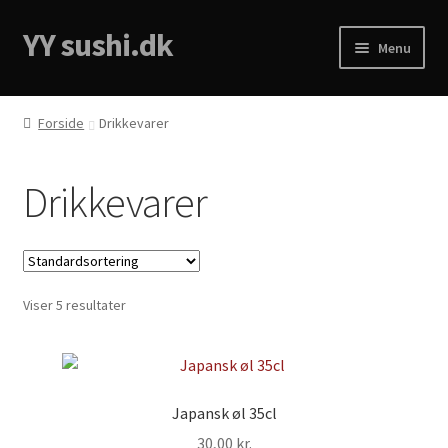
YY sushi.dk
Menu
Forside
Forside
Drikkevarer
Cart
Drikkevarer
Checkout
Menukort
Viser 5 resultater
My account
Privacy Policy
Japansk øl 35cl
30,00
kr.