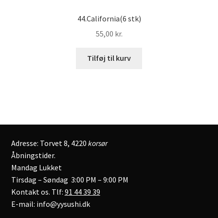
44.California(6 stk)
55,00
kr.
Tilføj til kurv
Adresse: Torvet 8, 4220
korsør
Åbningstider.
Mandag Lukket
Tirsdag – Søndag 3:00 PM – 9:00 PM
Kontakt os. Tlf:
91 44 39 39
E-mail: info@yysushi.dk