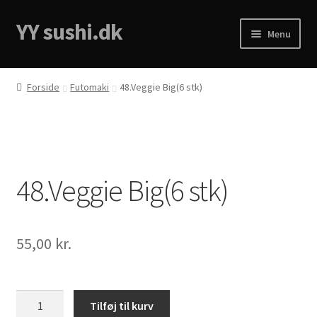
YY sushi.dk
Spring
Spring
Menu
til
til
navigation
indhold
Forside
Forside
Futomaki
48.Veggie Big(6 stk)
Cart
Checkout
48.Veggie Big(6 stk)
Menukort
My account
55,00
kr.
Privacy Policy
48.Veggie
Tilføj til kurv
Big(6