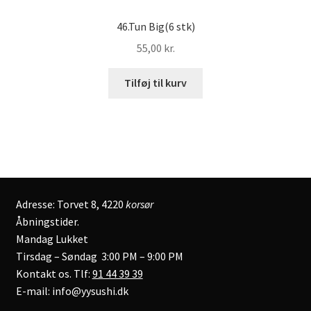
46.Tun Big(6 stk)
55,00
kr.
Tilføj til kurv
Adresse: Torvet 8, 4220
korsør
Åbningstider.
Mandag Lukket
Tirsdag – Søndag 3:00 PM – 9:00 PM
Kontakt os. Tlf:
91 44 39 39
E-mail: info@yysushi.dk