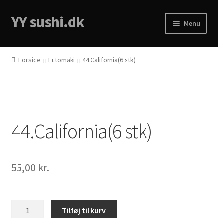
YY sushi.dk
Spring
Spring
Menu
til
til
navigation
indhold
Forside
Forside
Futomaki
44.California(6 stk)
Cart
Checkout
44.California(6 stk)
Menukort
My account
55,00
kr.
Privacy Policy
44.California(6
Tilføj til kurv
stk)