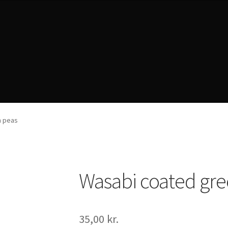
rivacy Policy
n peas
Wasabi coated gre
35,00
kr.