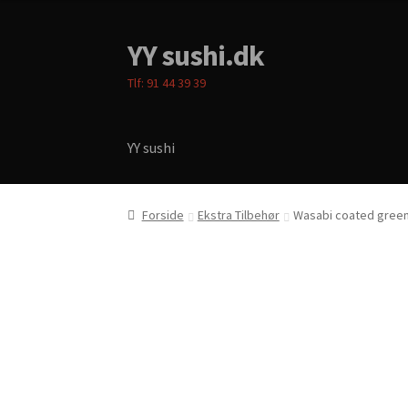
YY sushi.dk
Spring
Spring
til
til
Tlf: 91 44 39 39
navigation
indhold
YY sushi
Forside
Cart
Checkout
Menukort
My account
P
Forside
Ekstra Tilbehør
Wasabi coated gree