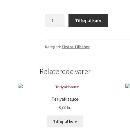
Wasabi
Tilføj til kurv
coated
green
peas
antal
Kategori:
Ekstra Tilbehør
Relaterede varer
Teriyakisauce
5,00
kr.
Tilføj til kurv