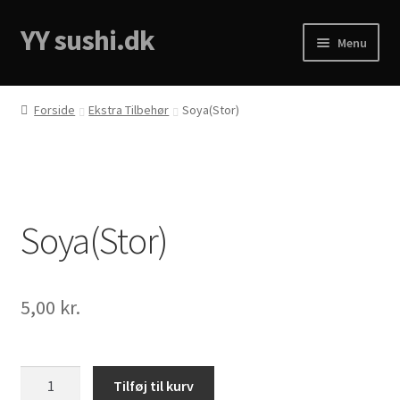
YY sushi.dk
Spring
Spring
Menu
til
til
navigation
indhold
Forside
Forside
Ekstra Tilbehør
Soya(Stor)
Cart
Checkout
Soya(Stor)
Menukort
My account
5,00
kr.
Privacy Policy
Soya(Stor)
Tilføj til kurv
antal