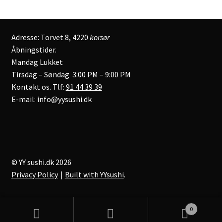
Adresse: Torvet 8, 4220
korsør
Åbningstider.
Mandag Lukket
Tirsdag – Søndag 3:00 PM – 9:00 PM
Kontakt os. Tlf:
91 44 39 39
E-mail: info@yysushi.dk
© YY sushi.dk 2026
Privacy Policy
Built with YYsushi
.
0
Søg
Søg