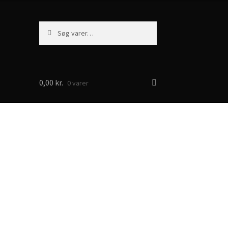
Søg
Søg
efter:
0,00
kr.
0 varer