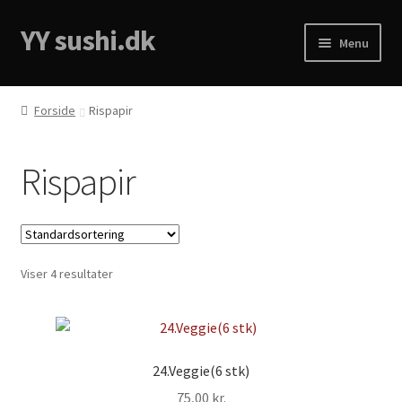
YY sushi.dk
Menu
Forside
Forside
Rispapir
Cart
Rispapir
Checkout
Menukort
Viser 4 resultater
My account
Privacy Policy
24.Veggie(6 stk)
75,00
kr.